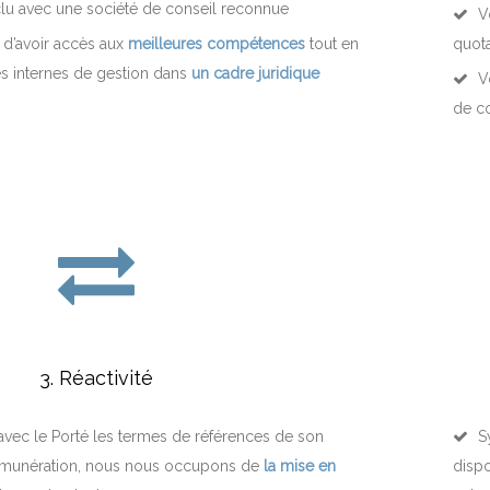
u avec une société de conseil reconnue
Vo
e d’avoir accès aux
meilleures compétences
tout en
quota
es internes de gestion dans
un cadre juridique
Vo
de c
3. Réactivité
vec le Porté les termes de références de son
Sy
 rémunération, nous nous occupons de
la mise en
dispo