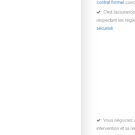
contrat formel
concl
C’est l’assuranc
respectant les règl
sécurisé
Vous négociez a
intervention et sa