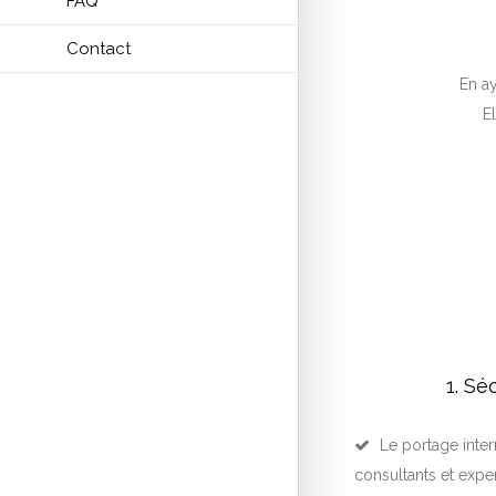
FAQ
Contact
En ay
E
1. Sé
Le portage intern
consultants et expe