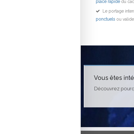
place rapide
du cad
Le portage inter
ponctuels
ou valide
Vous êtes inté
Découvrez pourqu