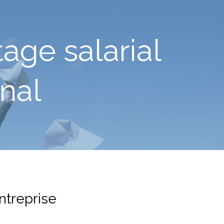
age salarial
onal
ntreprise