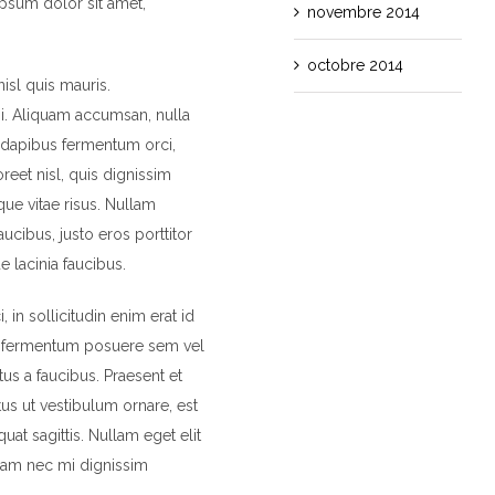
psum dolor sit amet,
novembre 2014
octobre 2014
isl quis mauris.
si. Aliquam accumsan, nulla
is dapibus fermentum orci,
reet nisl, quis dignissim
que vitae risus. Nullam
aucibus, justo eros porttitor
e lacinia faucibus.
 in sollicitudin enim erat id
nas fermentum posuere sem vel
us a faucibus. Praesent et
tus ut vestibulum ornare, est
at sagittis. Nullam eget elit
diam nec mi dignissim