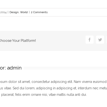
 2014
|
Design
,
World
|
2 Comments
Facebook
Twi
 Choose Your Platform!
or:
admin
sum dolor sit amet, consectetur adipiscing elit. Nam viverra euismod
us vitae. Sed dui lorem, adipiscing in adipiscing et, interdum nec metus
 placerat, felis enim ornare nisi, vitae mattis nulla anti dui.