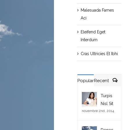
Malesuada Fames
Aci
Eleifend Eget
Interdum
Cras Ultricies Et Ibhi
Popular
Recent
Comme
Turpis
Nisl Sit
novembre 2nd, 2014