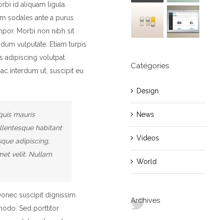
rbi id aliquam ligula.
lum sodales ante a purus
mpor. Morbi non nibh sit
ndum vulputate. Etiam turpis
s adipiscing volutpat.
Catégories
ac interdum ut, suscipit eu
Design
News
quis mauris
llentesque habitant
Videos
sque adipiscing,
met velit. Nullam
World
Donec suscipit dignissim
Archives
odo. Sed porttitor