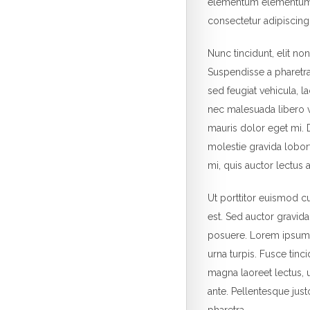
elementum elementum. 
consectetur adipiscing 
Nunc tincidunt, elit n
Suspendisse a pharetra
sed feugiat vehicula, l
nec malesuada libero ve
mauris dolor eget mi. Do
molestie gravida loborti
mi, quis auctor lectus 
Ut porttitor euismod cu
est. Sed auctor gravid
posuere. Lorem ipsum do
urna turpis. Fusce tinc
magna laoreet lectus, u
ante. Pellentesque jus