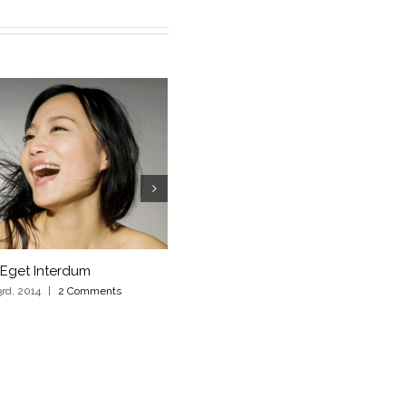
 Eget Interdum
Cras Ultricies Et Ibhi
rd, 2014
|
2 Comments
novembre 3rd, 2014
|
2 Comments