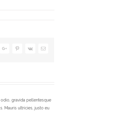
tter
Google+
Pinterest
Vk
Email
 odio, gravida pellentesque
. Mauris ultricies, justo eu