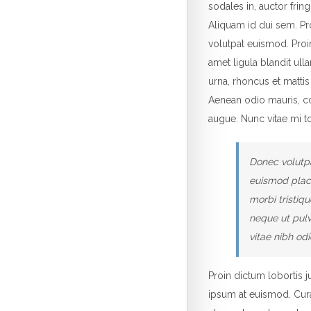
sodales in, auctor frin
Aliquam id dui sem. Pr
volutpat euismod. Proi
amet ligula blandit ull
urna, rhoncus et mattis
Aenean odio mauris, con
augue. Nunc vitae mi tor
Donec volutpa
euismod place
morbi tristiq
neque ut pulv
vitae nibh odi
Proin dictum lobortis 
ipsum at euismod. Cur