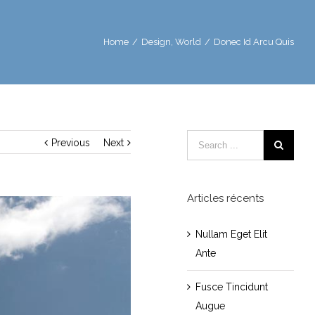
Home
/
Design
,
World
/
Donec Id Arcu Quis
Previous
Next
Articles récents
Nullam Eget Elit
Ante
Fusce Tincidunt
Augue