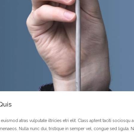
Quis
uismod atras vulputate iltricies etri elit. Class aptent taciti sociosqu
menaeos. Nulla nunc dui, tristique in semper vel, congue sed ligula. N