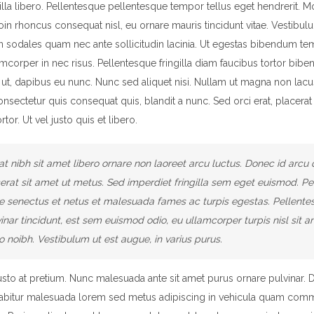
gilla libero. Pellentesque pellentesque tempor tellus eget hendrerit. Mo
oin rhoncus consequat nisl, eu ornare mauris tincidunt vitae. Vestibu
n sodales quam nec ante sollicitudin lacinia. Ut egestas bibendum te
amcorper in nec risus. Pellentesque fringilla diam faucibus tortor bibe
 ut, dapibus eu nunc. Nunc sed aliquet nisi. Nullam ut magna non lacu
sectetur quis consequat quis, blandit a nunc. Sed orci erat, placerat 
tor. Ut vel justo quis et libero.
t nibh sit amet libero ornare non laoreet arcu luctus. Donec id arcu 
rat sit amet ut metus. Sed imperdiet fringilla sem eget euismod. Pe
ue senectus et netus et malesuada fames ac turpis egestas. Pellente
inar tincidunt, est sem euismod odio, eu ullamcorper turpis nisl sit a
o noibh. Vestibulum ut est augue, in varius purus.
justo at pretium. Nunc malesuada ante sit amet purus ornare pulvinar. 
abitur malesuada lorem sed metus adipiscing in vehicula quam comm