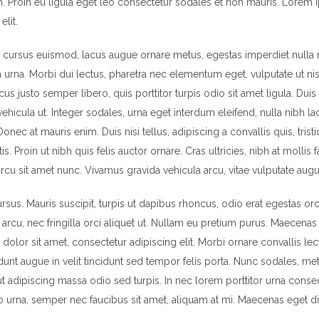
Proin eu ligula eget leo consectetur sodales et non mauris. Lorem i
elit.
on cursus euismod, lacus augue ornare metus, egestas imperdiet nulla n
 urna. Morbi dui lectus, pharetra nec elementum eget, vulputate ut ni
acus justo semper libero, quis porttitor turpis odio sit amet ligula. Du
hicula ut. Integer sodales, urna eget interdum eleifend, nulla nibh lao
nec at mauris enim. Duis nisi tellus, adipiscing a convallis quis, tristi
s. Proin ut nibh quis felis auctor ornare. Cras ultricies, nibh at mollis f
arcu sit amet nunc. Vivamus gravida vehicula arcu, vitae vulputate augu
rsus. Mauris suscipit, turpis ut dapibus rhoncus, odio erat egestas orci,
a arcu, nec fringilla orci aliquet ut. Nullam eu pretium purus. Maece
lor sit amet, consectetur adipiscing elit. Morbi ornare convallis lect
idunt augue in velit tincidunt sed tempor felis porta. Nunc sodales, me
t adipiscing massa odio sed turpis. In nec lorem porttitor urna consequ
to urna, semper nec faucibus sit amet, aliquam at mi. Maecenas eget 