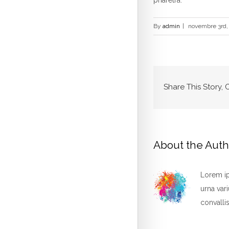
pharetra.
By
admin
|
novembre 3rd,
Share This Story,
About the Auth
Lorem ip
urna vari
convallis